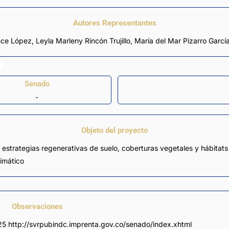
Autores Representantes
nce López
,
Leyla Marleny Rincón Trujillo
,
María del Mar Pizarro Garcí
Senado
-
Objeto del proyecto
r estrategias regenerativas de suelo, coberturas vegetales y hábitat
imático
Observaciones
25 http://svrpubindc.imprenta.gov.co/senado/index.xhtml 