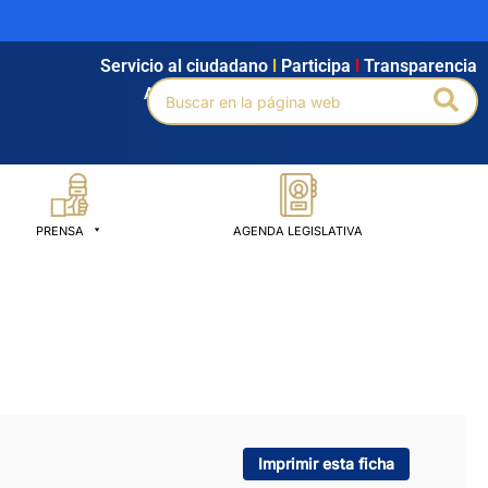
Servicio al ciudadano
l
Participa
l
Transparencia
Buscar
Bus
Agendamiento
l
Intranet
l
Búsqueda avanzada
por:
PRENSA
AGENDA LEGISLATIVA
Imprimir esta ficha