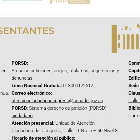
SENTANTES
PQRSD:
Conm
mer
Atención peticiones, quejas, reclamos, sugerencias y
Capit
denuncias
Edifi
Línea Nacional Gratuita:
018000122512
Sede 
inua.
Correo electrónico:
Claus
atencionciudadanacongreso@senado.gov.co
Calle
PQRSD
:
Sistema derecho de petición (PQRSD)
Bibli
ciudadano
Carre
Atención presencial
: Unidad de Atención
Ciudadana del Congreso, Calle 11 No. 5 – 60 Nivel 3
Horario de atención al público: