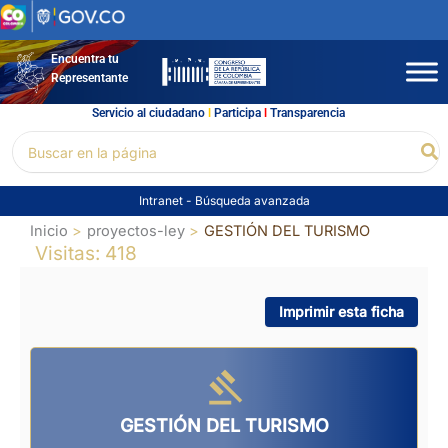
Ir
al
contenido
Encuentra tu
Representante
Servicio al ciudadano
l
Participa
l
Transparencia
Buscar
Bu
por:
Intranet
-
Búsqueda avanzada
Inicio
proyectos-ley
GESTIÓN DEL TURISMO
Visitas: 418
Imprimir esta ficha
GESTIÓN DEL TURISMO