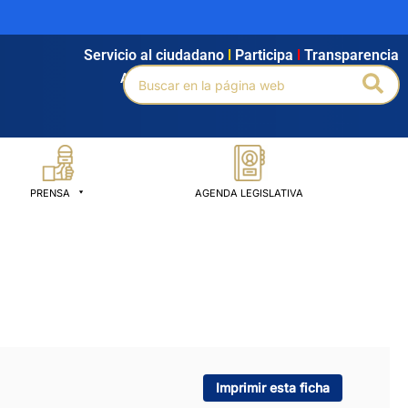
Servicio al ciudadano
l
Participa
l
Transparencia
Buscar
Bus
Agendamiento
l
Intranet
l
Búsqueda avanzada
por:
PRENSA
AGENDA LEGISLATIVA
Imprimir esta ficha