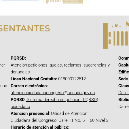
SENTANTES
PQRSD:
Conm
mer
Atención peticiones, quejas, reclamos, sugerencias y
Capit
denuncias
Edifi
Línea Nacional Gratuita:
018000122512
Sede 
inua.
Correo electrónico:
Claus
atencionciudadanacongreso@senado.gov.co
Calle
PQRSD
:
Sistema derecho de petición (PQRSD)
Bibli
ciudadano
Carre
Atención presencial
: Unidad de Atención
Ciudadana del Congreso, Calle 11 No. 5 – 60 Nivel 3
Horario de atención al público: