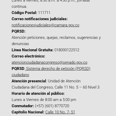
Lunes a viernes, 8:30 a.m. a 4:30 p.m., jornada
continua.
Código Postal:
111711
Correo notificaciones judiciales:
notificacionesjudiciales@camara.gov.co
PQRSD:
Atención peticiones, quejas, reclamos, sugerencias y
denuncias
Línea Nacional Gratuita:
018000122512
Correo electrónico:
atencionciudadanacongreso@senado.gov.co
PQRSD
:
Sistema derecho de petición (PQRSD)
ciudadano
Atención presencial
: Unidad de Atención
Ciudadana del Congreso, Calle 11 No. 5 – 60 Nivel 3
Horario de atención al público:
Lunes a Viernes de 8:00 am a 5:00 pm
Conmutador:
(+57) (601) 8770720
Capitolio Nacional:
Calle 10 No. 7- 51