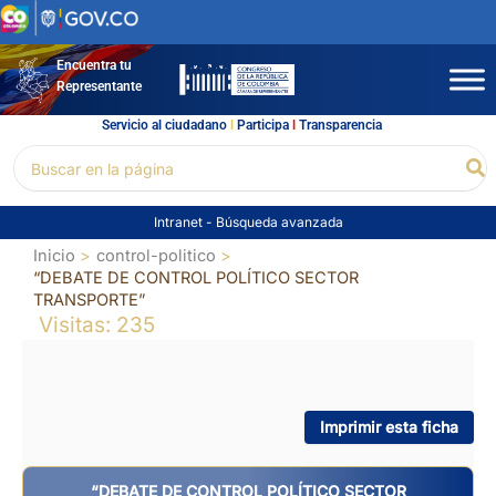
Ir
al
contenido
Encuentra tu
Representante
Servicio al ciudadano
l
Participa
l
Transparencia
Buscar
Bu
por:
Intranet
-
Búsqueda avanzada
Inicio
control-politico
“DEBATE DE CONTROL POLÍTICO SECTOR
TRANSPORTE”
Visitas: 235
Imprimir esta ficha
“DEBATE DE CONTROL POLÍTICO SECTOR