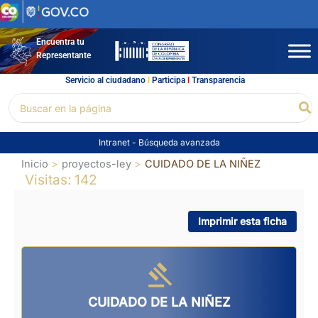
Ir
al
contenido
Encuentra tu
Representante
Servicio al ciudadano
l
Participa
l
Transparencia
Buscar
Bu
por:
Intranet
-
Búsqueda avanzada
Inicio
proyectos-ley
CUIDADO DE LA NIÑEZ
Visitas: 142
Imprimir esta ficha
CUIDADO DE LA NIÑEZ