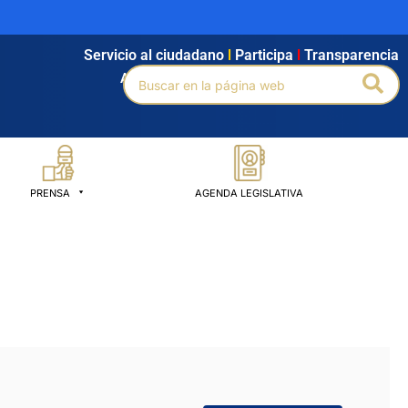
Servicio al ciudadano
l
Participa
l
Transparencia
Buscar
Bus
Agendamiento
l
Intranet
l
Búsqueda avanzada
por:
PRENSA
AGENDA LEGISLATIVA