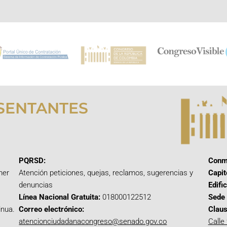
SENTANTES
PQRSD:
Conm
mer
Atención peticiones, quejas, reclamos, sugerencias y
Capit
denuncias
Edifi
Línea Nacional Gratuita:
018000122512
Sede 
inua.
Correo electrónico:
Claus
atencionciudadanacongreso@senado.gov.co
Calle