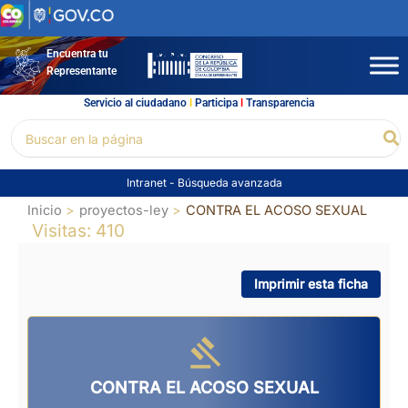
Ir
al
contenido
Encuentra tu
Representante
Servicio al ciudadano
l
Participa
l
Transparencia
Buscar
Bu
por:
Intranet
-
Búsqueda avanzada
Inicio
proyectos-ley
CONTRA EL ACOSO SEXUAL
Visitas: 410
Imprimir esta ficha
CONTRA EL ACOSO SEXUAL