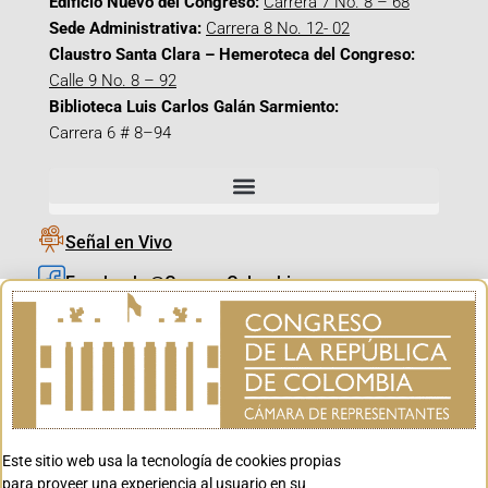
Edificio Nuevo del Congreso:
Carrera 7 No. 8 – 68
Sede Administrativa:
Carrera 8 No. 12- 02
Claustro Santa Clara – Hemeroteca del Congreso:
Calle 9 No. 8 – 92
Biblioteca Luis Carlos Galán Sarmiento:
Carrera 6 # 8–94
Señal en Vivo
Facebook_@CamaraColombia
Instagram_@CamaraColombia
X_@CamaraColombia
Youtube_@CamaraColombia
Tiktok_@CamaraColombia
Este sitio web usa la tecnología de cookies propias
Youtube_@CanalCongreso
para proveer una experiencia al usuario en su