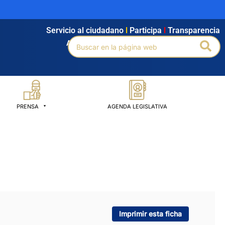
Servicio al ciudadano
l
Participa
l
Transparencia
Buscar
Bus
Agendamiento
l
Intranet
l
Búsqueda avanzada
por:
PRENSA
AGENDA LEGISLATIVA
Imprimir esta ficha