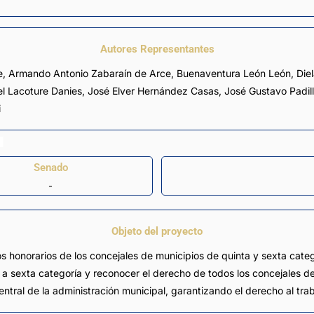
Autores Representantes
e
,
Armando Antonio Zabaraín de Arce
,
Buenaventura León León
,
Die
l Lacoture Danies
,
José Elver Hernández Casas
,
José Gustavo Padil
i
Senado
-
Objeto del proyecto
los honorarios de los concejales de municipios de quinta y sexta cate
a sexta categoría y reconocer el derecho de todos los concejales de l
ntral de la administración municipal, garantizando el derecho al tra