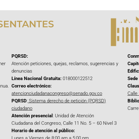
SENTANTES
PQRSD:
Conm
mer
Atención peticiones, quejas, reclamos, sugerencias y
Capit
denuncias
Edifi
Línea Nacional Gratuita:
018000122512
Sede 
inua.
Correo electrónico:
Claus
atencionciudadanacongreso@senado.gov.co
Calle
PQRSD
:
Sistema derecho de petición (PQRSD)
Bibli
ciudadano
Carre
Atención presencial
: Unidad de Atención
Ciudadana del Congreso, Calle 11 No. 5 – 60 Nivel 3
Horario de atención al público:
Lunes a Viernes de 8:00 am a 5:00 pm