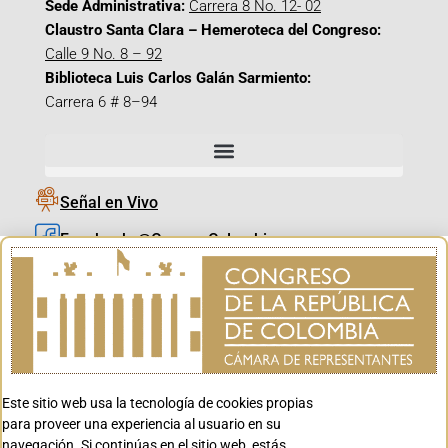
Sede Administrativa:
Carrera 8 No. 12- 02
Claustro Santa Clara – Hemeroteca del Congreso:
Calle 9 No. 8 – 92
Biblioteca Luis Carlos Galán Sarmiento:
Carrera 6 # 8–94
Señal en Vivo
Facebook_@CamaraColombia
Instagram_@CamaraColombia
X_@CamaraColombia
Youtube_@CamaraColombia
Tiktok_@CamaraColombia
Este sitio web usa la tecnología de cookies propias
Youtube_@CanalCongreso
para proveer una experiencia al usuario en su
navegación. Si continúas en el sitio web, estás