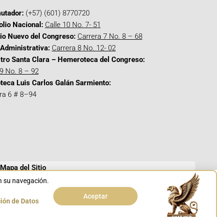
utador:
(+57) (601) 8770720
olio Nacional:
Calle 10 No. 7- 51
cio Nuevo del Congreso:
Carrera 7 No. 8 – 68
Administrativa:
Carrera 8 No. 12- 02
tro Santa Clara – Hemeroteca del Congreso:
 9 No. 8 – 92
oteca Luis Carlos Galán Sarmiento:
ra 6 # 8–94
Mapa del Sitio
en su navegación.
Aceptar
ción de Datos
Conoce GOV.CO