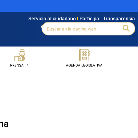
Servicio al ciudadano
l
Participa
l
Transparencia
Buscar
Bus
Agendamiento
l
Intranet
l
Búsqueda avanzada
por:
PRENSA
AGENDA LEGISLATIVA
na