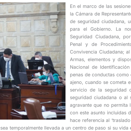
En el marco de las sesione
la Cámara de Representante
de seguridad ciudadana, un
para el Gobierno. La nor
Seguridad Ciudadana, por
Penal y de Procedimient
Convivencia Ciudadana; al
Armas, elementos y disposi
Nacional de Identificació
penas de conductas como e
ajeno, cuando se cometa en 
servicio de la seguridad c
seguridad ciudadana o al s
agravante que no permita l
con este asunto incluidas 
hace referencia al ‘traslad
sea temporalmente llevada a un centro de paso si su vida e 