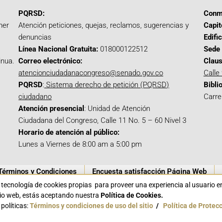
PQRSD:
Conm
mer
Atención peticiones, quejas, reclamos, sugerencias y
Capit
denuncias
Edifi
Línea Nacional Gratuita:
018000122512
Sede 
inua.
Correo electrónico:
Claus
atencionciudadanacongreso@senado.gov.co
Calle
PQRSD
:
Sistema derecho de petición (PQRSD)
Bibli
ciudadano
Carre
Atención presencial
: Unidad de Atención
Ciudadana del Congreso, Calle 11 No. 5 – 60 Nivel 3
Horario de atención al público:
Lunes a Viernes de 8:00 am a 5:00 pm
Términos y Condiciones
Encuesta satisfacción Página Web
a tecnología de cookies propias para proveer una experiencia al usuario 
itio web, estás aceptando nuestra
Política de Cookies.
políticas:
Términos y condiciones de uso del sitio
/
Política de Protec