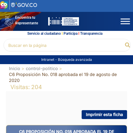
Ir
al
contenido
Encuentra tu
Representante
Servicio al ciudadano
l
Participa
l
Transparencia
Buscar
Bu
por:
Intranet
-
Búsqueda avanzada
Inicio
control-politico
C6 Proposición No. 018 aprobada el 19 de agosto de
2020
Visitas: 204
Imprimir esta ficha
C6 PROPOSICIÓN NO. 018 APROBADA EL 19 DE