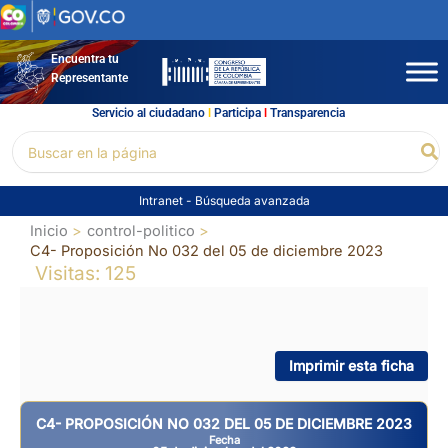
Ir
al
contenido
Encuentra tu
Representante
Servicio al ciudadano
l
Participa
l
Transparencia
Buscar
Bu
por:
Intranet
-
Búsqueda avanzada
Inicio
control-politico
C4- Proposición No 032 del 05 de diciembre 2023
Visitas: 125
Imprimir esta ficha
C4- PROPOSICIÓN NO 032 DEL 05 DE DICIEMBRE 2023
Fecha