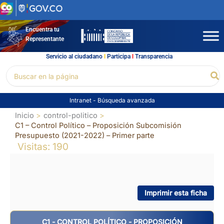
Ir
al
contenido
Encuentra tu
Representante
Servicio al ciudadano
l
Participa
l
Transparencia
Buscar
Bu
por:
Intranet
-
Búsqueda avanzada
Inicio
control-politico
C1 – Control Político – Proposición Subcomisión
Presupuesto (2021-2022) – Primer parte
Visitas: 190
Imprimir esta ficha
C1 - CONTROL POLÍTICO - PROPOSICIÓN