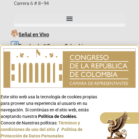
Carrera 6 # 8–94
Señal en Vivo
Facebook_@CamaraColombia
Instagram_@CamaraColombia
X_@CamaraColombia
Youtube_@CamaraColombia
Tiktok_@CamaraColombia
Este sitio web usa la tecnología de cookies propias
Youtube_@CanalCongreso
para proveer una experiencia al usuario en su
navegación. Si continúas en el sitio web, estás
aceptando nuestra
Política de Cookies.
Aceptar
Conoce de Nuestras políticas:
Términos y
condiciones de uso del sitio
/
Política de
Conoce GOV.CO
Protección de Datos Personales