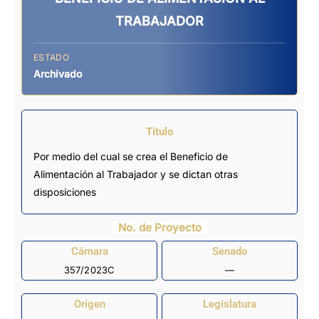
TRABAJADOR
ESTADO
Archivado
Título
Por medio del cual se crea el Beneficio de
Alimentación al Trabajador y se dictan otras
disposiciones
No. de Proyecto
Cámara
Senado
357/2023C
—
Origen
Legislatura