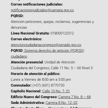
Correo notificaciones judiciales:
notificacionesjudiciales@camara.gov.co
PQRSD:
Atención peticiones, quejas, reclamos, sugerencias y
denuncias
Línea Nacional Gratuita:
018000122512
Correo electrónico:
atencionciudadanacongreso@senado.gov.co
PQRSD
:
Sistema derecho de petición (PQRSD)
ciudadano
Atención presencial
: Unidad de Atención
Ciudadana del Congreso, Calle 11 No. 5 – 60 Nivel 3
Horario de atención al público:
Lunes a Viernes de 8:00 am a 5:00 pm
Conmutador:
(+57) (601) 8770720
Capitolio Nacional:
Calle 10 No. 7- 51
Edificio Nuevo del Congreso:
Carrera 7 No. 8 – 68
Sede Administrativa:
Carrera 8 No. 12- 02