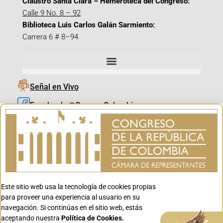
Claustro Santa Clara – Hemeroteca del Congreso:
Calle 9 No. 8 – 92
Biblioteca Luis Carlos Galán Sarmiento:
Carrera 6 # 8–94
Señal en Vivo
Facebook_@CamaraColombia
Instagram_@CamaraColombia
X_@CamaraColombia
Youtube_@CamaraColombia
Tiktok_@CamaraColombia
Este sitio web usa la tecnología de cookies propias
Youtube_@CanalCongreso
para proveer una experiencia al usuario en su
navegación. Si continúas en el sitio web, estás
aceptando nuestra
Política de Cookies.
Aceptar