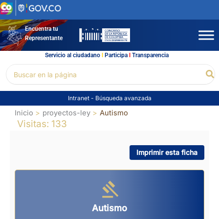
Ir
al
contenido
Encuentra tu
Representante
Servicio al ciudadano
l
Participa
l
Transparencia
Buscar
Bu
por:
Intranet
-
Búsqueda avanzada
Inicio
proyectos-ley
Autismo
Visitas: 133
Imprimir esta ficha
Autismo