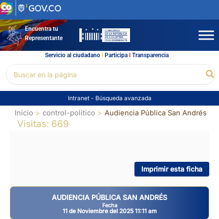
Ir
al
contenido
Encuentra tu
Representante
Servicio al ciudadano
l
Participa
l
Transparencia
Buscar
Bu
por:
Intranet
-
Búsqueda avanzada
Inicio
control-politico
Audiencia Pública San Andrés
Visitas: 669
Imprimir esta ficha
AUDIENCIA PÚBLICA SAN ANDRÉS
Fecha
11 de Noviembre del 2025 11:11 am