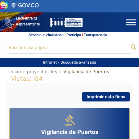
Ir
al
contenido
Encuentra tu
Representante
Servicio al ciudadano
l
Participa
l
Transparencia
Buscar
Bu
por:
Intranet
-
Búsqueda avanzada
Inicio
proyectos-ley
Vigilancia de Puertos
Visitas: 184
Imprimir esta ficha
Vigilancia de Puertos