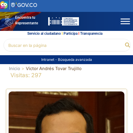
Ir
al
contenido
Encuentra tu
Representante
Servicio al ciudadano
l
Participa
l
Transparencia
Buscar
Bu
por:
Intranet
-
Búsqueda avanzada
Inicio
Víctor Andrés Tovar Trujillo
Visitas: 297