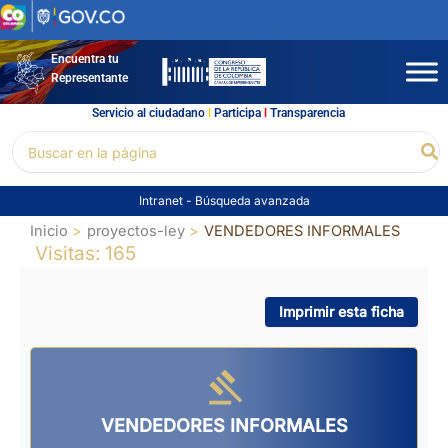
Ir
al
contenido
Encuentra tu
Representante
Servicio al ciudadano
l
Participa
l
Transparencia
Buscar
Bu
por:
Intranet
-
Búsqueda avanzada
Inicio
proyectos-ley
VENDEDORES INFORMALES
Visitas: 165
Imprimir esta ficha
VENDEDORES INFORMALES