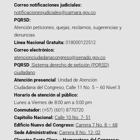
Correo notificaciones judiciales:
notificacionesjudiciales@camara.gov.co
PQRSD:
Atención peticiones, quejas, reclamos, sugerencias y
denuncias
Línea Nacional Gratuita:
018000122512
Correo electrónico:
atencionciudadanacongreso@senado.gov.co
PQRSD
:
Sistema derecho de petición (PQRSD)
ciudadano
Atención presencial
: Unidad de Atención
Ciudadana del Congreso, Calle 11 No. 5 – 60 Nivel 3
Horario de atención al público:
Lunes a Viernes de 8:00 am a 5:00 pm
Conmutador:
(+57) (601) 8770720
Capitolio Nacional:
Calle 10 No. 7- 51
Edificio Nuevo del Congreso:
Carrera 7 No. 8 – 68
Sede Administrativa:
Carrera 8 No. 12- 02