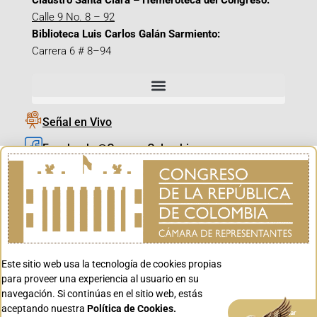
Claustro Santa Clara – Hemeroteca del Congreso:
Calle 9 No. 8 – 92
Biblioteca Luis Carlos Galán Sarmiento:
Carrera 6 # 8–94
Señal en Vivo
Facebook_@CamaraColombia
Instagram_@CamaraColombia
X_@CamaraColombia
Youtube_@CamaraColombia
Tiktok_@CamaraColombia
Este sitio web usa la tecnología de cookies propias
Youtube_@CanalCongreso
para proveer una experiencia al usuario en su
navegación. Si continúas en el sitio web, estás
aceptando nuestra
Política de Cookies.
Aceptar