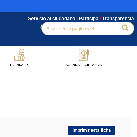
Servicio al ciudadano
l
Participa
l
Transparencia
Buscar
Bus
Agendamiento
l
Intranet
l
Búsqueda avanzada
por:
PRENSA
AGENDA LEGISLATIVA
Imprimir esta ficha