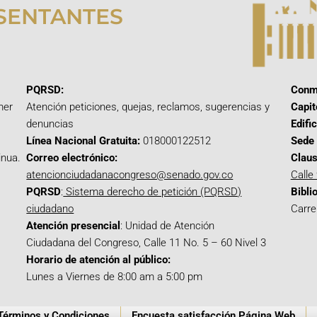
SENTANTES
PQRSD:
Conm
mer
Atención peticiones, quejas, reclamos, sugerencias y
Capit
denuncias
Edifi
Línea Nacional Gratuita:
018000122512
Sede 
inua.
Correo electrónico:
Claus
atencionciudadanacongreso@senado.gov.co
Calle
PQRSD
:
Sistema derecho de petición (PQRSD)
Bibli
ciudadano
Carre
Atención presencial
: Unidad de Atención
Ciudadana del Congreso, Calle 11 No. 5 – 60 Nivel 3
Horario de atención al público:
Lunes a Viernes de 8:00 am a 5:00 pm
Términos y Condiciones
Encuesta satisfacción Página Web