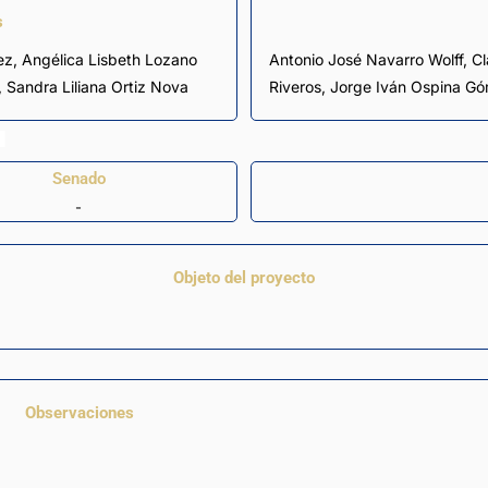
s
ez
,
Angélica Lisbeth Lozano
Antonio José Navarro Wolff, Claudia Nayibe López Hernández, Jorge Eliécer Prieto
,
Sandra Liliana Ortiz Nova
Riveros, Jorge Iván Ospina G
Senado
-
Objeto del proyecto
Observaciones
.