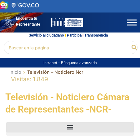
Ir
al
contenido
Encuentra tu
Representante
Servicio al ciudadano
l
Participa
l
Transparencia
Buscar
Bu
por:
Intranet
-
Búsqueda avanzada
Inicio
Televisión – Noticiero Ncr
Visitas: 1.849
Televisión - Noticiero Cámara
de Representantes -NCR-