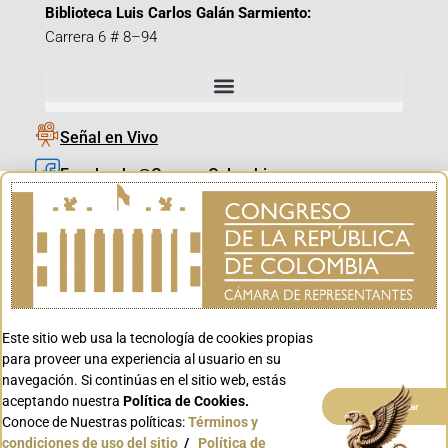
Biblioteca Luis Carlos Galán Sarmiento:
Carrera 6 # 8–94
Señal en Vivo
Facebook_@CamaraColombia
Instagram_@CamaraColombia
X_@CamaraColombia
Youtube_@CamaraColombia
Tiktok_@CamaraColombia
Este sitio web usa la tecnología de cookies propias
Youtube_@CanalCongreso
para proveer una experiencia al usuario en su
navegación. Si continúas en el sitio web, estás
aceptando nuestra
Política de Cookies.
Aceptar
Conoce de Nuestras políticas:
Términos y
condiciones de uso del sitio
/
Política de
Conoce GOV.CO