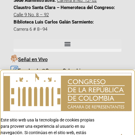
Sede Administrativa:
Carrera 8 No. 12- 02
Claustro Santa Clara – Hemeroteca del Congreso:
Calle 9 No. 8 – 92
Biblioteca Luis Carlos Galán Sarmiento:
Carrera 6 # 8–94
Señal en Vivo
Facebook_@CamaraColombia
Instagram_@CamaraColombia
X_@CamaraColombia
Youtube_@CamaraColombia
Tiktok_@CamaraColombia
Este sitio web usa la tecnología de cookies propias
Youtube_@CanalCongreso
para proveer una experiencia al usuario en su
navegación. Si continúas en el sitio web, estás