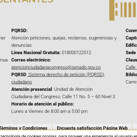
PQRSD:
Conm
mer
Atención peticiones, quejas, reclamos, sugerencias y
Capit
denuncias
Edifi
Línea Nacional Gratuita:
018000122512
Sede 
inua.
Correo electrónico:
Claus
atencionciudadanacongreso@senado.gov.co
Calle
PQRSD
:
Sistema derecho de petición (PQRSD)
Bibli
ciudadano
Carre
Atención presencial
: Unidad de Atención
Ciudadana del Congreso, Calle 11 No. 5 – 60 Nivel 3
Horario de atención al público:
Lunes a Viernes de 8:00 am a 5:00 pm
Términos y Condiciones
Encuesta satisfacción Página Web
a tecnología de cookies propias para proveer una experiencia al usuario 