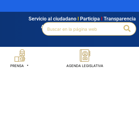
Servicio al ciudadano
l
Participa
l
Transparencia
Buscar
Bus
Agendamiento
l
Intranet
l
Búsqueda avanzada
por:
PRENSA
AGENDA LEGISLATIVA