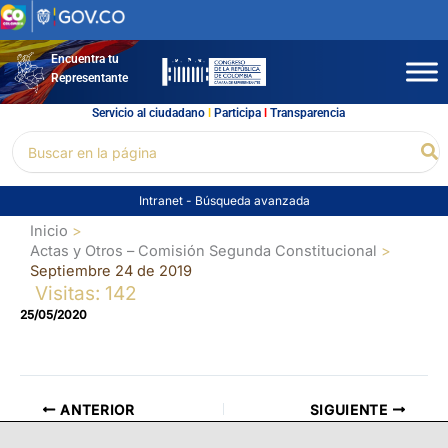
Ir
al
contenido
Encuentra tu
Representante
Servicio al ciudadano
l
Participa
l
Transparencia
Buscar
Bu
por:
Intranet
-
Búsqueda avanzada
Inicio
Actas y Otros – Comisión Segunda Constitucional
Septiembre 24 de 2019
Visitas: 142
25/05/2020
ANTERIOR
SIGUIENTE