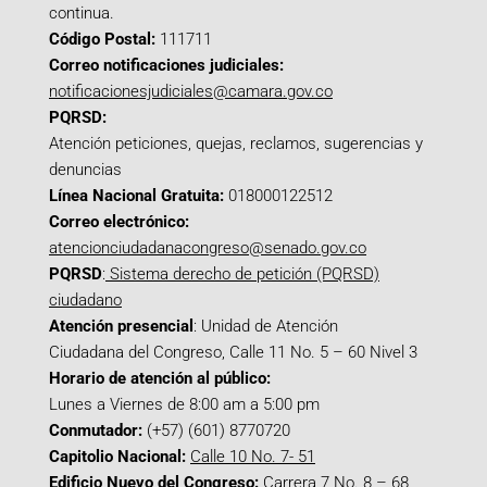
continua.
Código Postal:
111711
Correo notificaciones judiciales:
notificacionesjudiciales@camara.gov.co
PQRSD:
Atención peticiones, quejas, reclamos, sugerencias y
denuncias
Línea Nacional Gratuita:
018000122512
Correo electrónico:
atencionciudadanacongreso@senado.gov.co
PQRSD
:
Sistema derecho de petición (PQRSD)
ciudadano
Atención presencial
: Unidad de Atención
Ciudadana del Congreso, Calle 11 No. 5 – 60 Nivel 3
Horario de atención al público:
Lunes a Viernes de 8:00 am a 5:00 pm
Conmutador:
(+57) (601) 8770720
Capitolio Nacional:
Calle 10 No. 7- 51
Edificio Nuevo del Congreso:
Carrera 7 No. 8 – 68