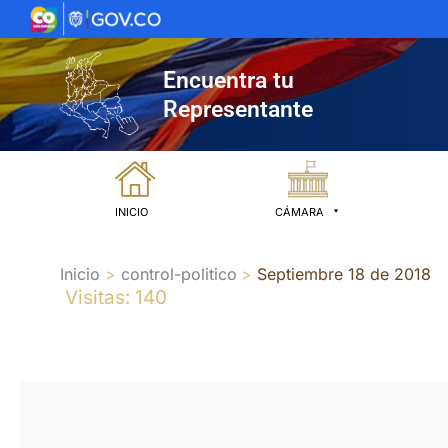
Ir
al
contenido
Encuentra tu
Representante
INICIO
CÁMARA
Inicio
control-politico
Septiembre 18 de 2018
Visitas: 140