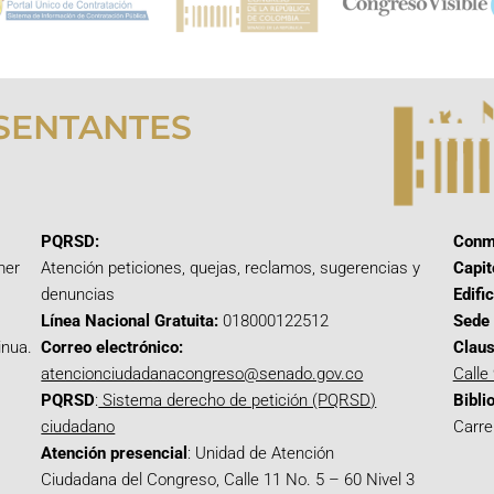
SENTANTES
PQRSD:
Conm
mer
Atención peticiones, quejas, reclamos, sugerencias y
Capit
denuncias
Edifi
Línea Nacional Gratuita:
018000122512
Sede 
inua.
Correo electrónico:
Claus
atencionciudadanacongreso@senado.gov.co
Calle
PQRSD
:
Sistema derecho de petición (PQRSD)
Bibli
ciudadano
Carre
Atención presencial
: Unidad de Atención
Ciudadana del Congreso, Calle 11 No. 5 – 60 Nivel 3