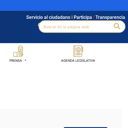
Servicio al ciudadano
l
Participa
l
Transparencia
Buscar
Bus
Agendamiento
l
Intranet
l
Búsqueda avanzada
por:
PRENSA
AGENDA LEGISLATIVA