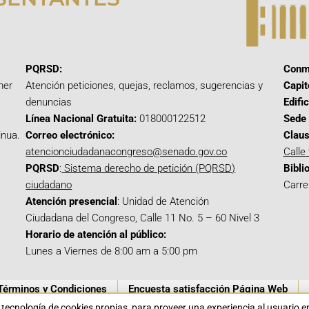
PQRSD:
Conm
mer
Atención peticiones, quejas, reclamos, sugerencias y
Capit
denuncias
Edifi
Línea Nacional Gratuita:
018000122512
Sede 
inua.
Correo electrónico:
Claus
atencionciudadanacongreso@senado.gov.co
Calle
PQRSD
:
Sistema derecho de petición (PQRSD)
Bibli
ciudadano
Carre
Atención presencial
: Unidad de Atención
Ciudadana del Congreso, Calle 11 No. 5 – 60 Nivel 3
Horario de atención al público:
Lunes a Viernes de 8:00 am a 5:00 pm
Términos y Condiciones
Encuesta satisfacción Página Web
a tecnología de cookies propias para proveer una experiencia al usuario 