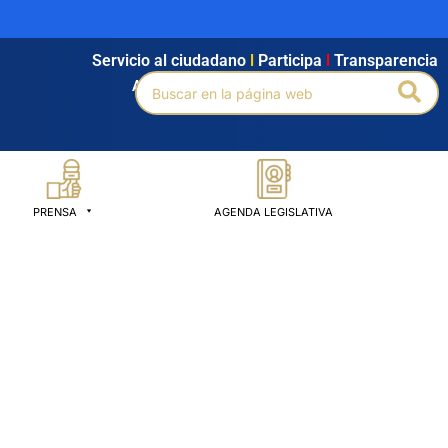
Servicio al ciudadano
l
Participa
l
Transparencia
Buscar
Bus
Agendamiento
l
Intranet
l
Búsqueda avanzada
por:
PRENSA
AGENDA LEGISLATIVA