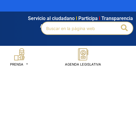
Servicio al ciudadano
l
Participa
l
Transparencia
Buscar
Bus
Agendamiento
l
Intranet
l
Búsqueda avanzada
por:
PRENSA
AGENDA LEGISLATIVA