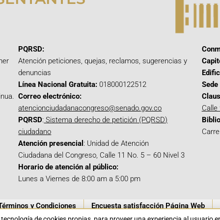
PQRSD:
Conm
mer
Atención peticiones, quejas, reclamos, sugerencias y
Capit
denuncias
Edifi
Línea Nacional Gratuita:
018000122512
Sede 
inua.
Correo electrónico:
Claus
atencionciudadanacongreso@senado.gov.co
Calle
PQRSD
:
Sistema derecho de petición (PQRSD)
Bibli
ciudadano
Carre
Atención presencial
: Unidad de Atención
Ciudadana del Congreso, Calle 11 No. 5 – 60 Nivel 3
Horario de atención al público:
Lunes a Viernes de 8:00 am a 5:00 pm
Términos y Condiciones
Encuesta satisfacción Página Web
a tecnología de cookies propias para proveer una experiencia al usuario 