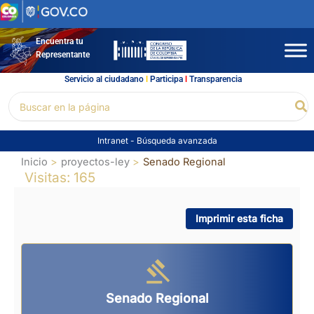
Ir
al
contenido
Encuentra tu
Representante
Servicio al ciudadano
l
Participa
l
Transparencia
Buscar
Bu
por:
Intranet
-
Búsqueda avanzada
Inicio
proyectos-ley
Senado Regional
Visitas: 165
Imprimir esta ficha
Senado Regional