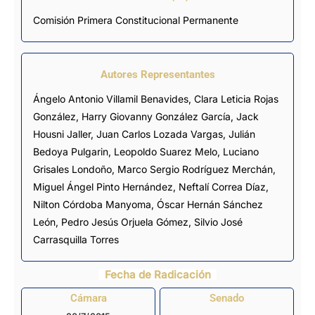
Comisión Primera Constitucional Permanente
Autores Representantes
Ángelo Antonio Villamil Benavides
,
Clara Leticia Rojas
González
,
Harry Giovanny González García
,
Jack
Housni Jaller
,
Juan Carlos Lozada Vargas
,
Julián
Bedoya Pulgarin
,
Leopoldo Suarez Melo
,
Luciano
Grisales Londoño
,
Marco Sergio Rodríguez Merchán
,
Miguel Ángel Pinto Hernández
,
Neftalí Correa Díaz
,
Nilton Córdoba Manyoma
,
Óscar Hernán Sánchez
León
,
Pedro Jesús Orjuela Gómez
,
Silvio José
Carrasquilla Torres
Fecha de Radicación
Cámara
Senado