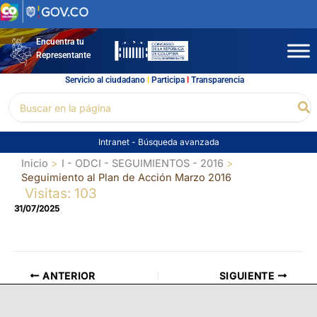
Ir
al
contenido
Encuentra tu
Representante
Servicio al ciudadano
l
Participa
l
Transparencia
Buscar
Bu
por:
Intranet
-
Búsqueda avanzada
Inicio
I - ODCI - SEGUIMIENTOS - 2016
Seguimiento al Plan de Acción Marzo 2016
Visitas: 103
31/07/2025
ANTERIOR
SIGUIENTE