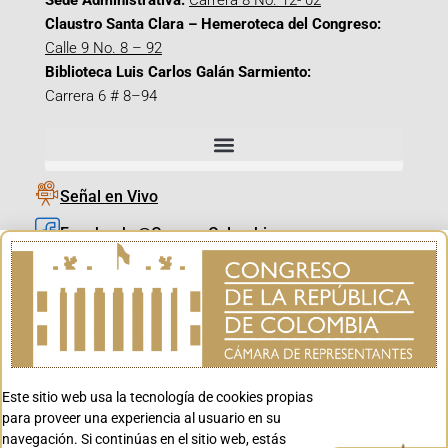
Sede Administrativa:
Carrera 8 No. 12- 02
Claustro Santa Clara – Hemeroteca del Congreso:
Calle 9 No. 8 – 92
Biblioteca Luis Carlos Galán Sarmiento:
Carrera 6 # 8–94
Señal en Vivo
Facebook_@CamaraColombia
Instagram_@CamaraColombia
X_@CamaraColombia
Youtube_@CamaraColombia
Tiktok_@CamaraColombia
Este sitio web usa la tecnología de cookies propias
Youtube_@CanalCongreso
para proveer una experiencia al usuario en su
navegación. Si continúas en el sitio web, estás