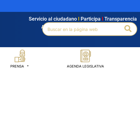
Servicio al ciudadano
l
Participa
l
Transparencia
Buscar
Bus
Agendamiento
l
Intranet
l
Búsqueda avanzada
por:
PRENSA
AGENDA LEGISLATIVA