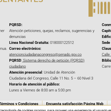
PQRSD:
Conm
mer
Atención peticiones, quejas, reclamos, sugerencias y
Capit
denuncias
Edifi
Línea Nacional Gratuita:
018000122512
Sede 
inua.
Correo electrónico:
Claus
atencionciudadanacongreso@senado.gov.co
Calle
PQRSD
:
Sistema derecho de petición (PQRSD)
Bibli
ciudadano
Carre
Atención presencial
: Unidad de Atención
Ciudadana del Congreso, Calle 11 No. 5 – 60 Nivel 3
Horario de atención al público:
Lunes a Viernes de 8:00 am a 5:00 pm
Términos y Condiciones
Encuesta satisfacción Página Web
a tecnología de cookies propias para proveer una experiencia al usuario 