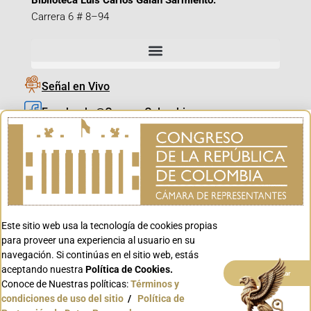
Biblioteca Luis Carlos Galán Sarmiento:
Carrera 6 # 8–94
Señal en Vivo
Facebook_@CamaraColombia
Instagram_@CamaraColombia
X_@CamaraColombia
Youtube_@CamaraColombia
Tiktok_@CamaraColombia
Este sitio web usa la tecnología de cookies propias
Youtube_@CanalCongreso
para proveer una experiencia al usuario en su
navegación. Si continúas en el sitio web, estás
aceptando nuestra
Política de Cookies.
Aceptar
Conoce de Nuestras políticas:
Términos y
condiciones de uso del sitio
/
Política de
Conoce GOV.CO