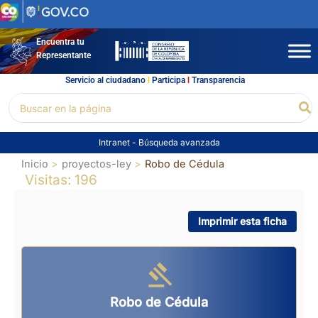
Ir
al
contenido
Encuentra tu
Representante
Servicio al ciudadano
l
Participa
l
Transparencia
Buscar
Bu
por:
Intranet
-
Búsqueda avanzada
Inicio
proyectos-ley
Robo de Cédula
Visitas: 196
Imprimir esta ficha
Robo de Cédula