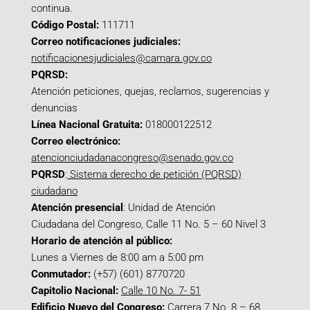
continua.
Código Postal:
111711
Correo notificaciones judiciales:
notificacionesjudiciales@camara.gov.co
PQRSD:
Atención peticiones, quejas, reclamos, sugerencias y
denuncias
Línea Nacional Gratuita:
018000122512
Correo electrónico:
atencionciudadanacongreso@senado.gov.co
PQRSD
:
Sistema derecho de petición (PQRSD)
ciudadano
Atención presencial
: Unidad de Atención
Ciudadana del Congreso, Calle 11 No. 5 – 60 Nivel 3
Horario de atención al público:
Lunes a Viernes de 8:00 am a 5:00 pm
Conmutador:
(+57) (601) 8770720
Capitolio Nacional:
Calle 10 No. 7- 51
Edificio Nuevo del Congreso:
Carrera 7 No. 8 – 68