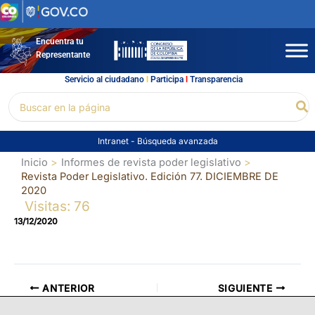
Ir
al
contenido
Encuentra tu
Representante
Servicio al ciudadano
l
Participa
l
Transparencia
Buscar
Bu
por:
Intranet
-
Búsqueda avanzada
Inicio
Informes de revista poder legislativo
Revista Poder Legislativo. Edición 77. DICIEMBRE DE
2020
Visitas: 76
13/12/2020
ANTERIOR
SIGUIENTE