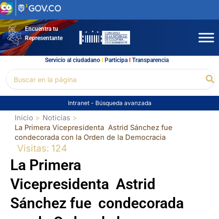
Ir
al
contenido
Encuentra tu
Representante
Servicio al ciudadano
l
Participa
l
Transparencia
Buscar
Bu
por:
Intranet
-
Búsqueda avanzada
Inicio
Noticias
La Primera Vicepresidenta Astrid Sánchez fue
condecorada con la Orden de la Democracia
Visitas: 124
La Primera
Vicepresidenta Astrid
Sánchez fue condecorada