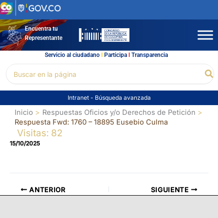
Ir
al
contenido
Encuentra tu
Representante
Servicio al ciudadano
l
Participa
l
Transparencia
Buscar
Bu
por:
Intranet
-
Búsqueda avanzada
Inicio
Respuestas Oficios y/o Derechos de Petición
Respuesta Fwd: 1760 – 18895 Eusebio Culma
Visitas: 82
15/10/2025
ANTERIOR
SIGUIENTE