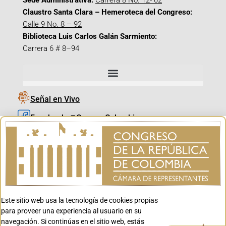
Sede Administrativa:
Carrera 8 No. 12- 02
Claustro Santa Clara – Hemeroteca del Congreso:
Calle 9 No. 8 – 92
Biblioteca Luis Carlos Galán Sarmiento:
Carrera 6 # 8–94
Señal en Vivo
Facebook_@CamaraColombia
Instagram_@CamaraColombia
X_@CamaraColombia
Youtube_@CamaraColombia
Tiktok_@CamaraColombia
Este sitio web usa la tecnología de cookies propias
Youtube_@CanalCongreso
para proveer una experiencia al usuario en su
navegación. Si continúas en el sitio web, estás