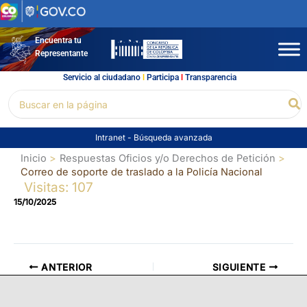
Ir
al
contenido
Encuentra tu
Representante
Servicio al ciudadano
l
Participa
l
Transparencia
Buscar
Bu
por:
Intranet
-
Búsqueda avanzada
Inicio
Respuestas Oficios y/o Derechos de Petición
Correo de soporte de traslado a la Policía Nacional
Visitas: 107
15/10/2025
ANTERIOR
SIGUIENTE