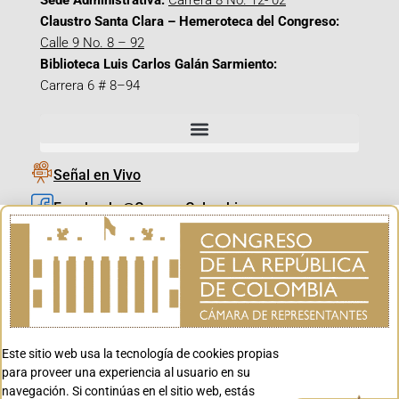
Sede Administrativa:
Carrera 8 No. 12- 02
Claustro Santa Clara – Hemeroteca del Congreso:
Calle 9 No. 8 – 92
Biblioteca Luis Carlos Galán Sarmiento:
Carrera 6 # 8–94
Señal en Vivo
Facebook_@CamaraColombia
Instagram_@CamaraColombia
X_@CamaraColombia
Youtube_@CamaraColombia
Tiktok_@CamaraColombia
Este sitio web usa la tecnología de cookies propias
Youtube_@CanalCongreso
para proveer una experiencia al usuario en su
navegación. Si continúas en el sitio web, estás