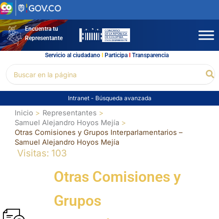
Ir
al
contenido
Encuentra tu
Representante
Servicio al ciudadano
l
Participa
l
Transparencia
Buscar
Bu
por:
Intranet
-
Búsqueda avanzada
Inicio
Representantes
Samuel Alejandro Hoyos Mejía
Otras Comisiones y Grupos Interparlamentarios –
Samuel Alejandro Hoyos Mejía
Visitas: 103
Otras Comisiones y
Grupos