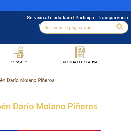
Servicio al ciudadano
l
Participa
l
Transparencia
Buscar
Bus
Agendamiento
l
Intranet
l
Búsqueda avanzada
por:
PRENSA
AGENDA LEGISLATIVA
bén Darío Molano Piñeros
bén Darío Molano Piñeros