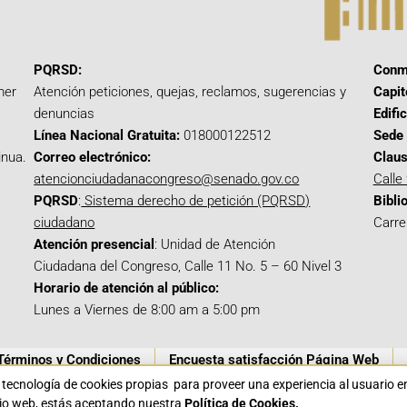
PQRSD:
Conm
mer
Atención peticiones, quejas, reclamos, sugerencias y
Capit
denuncias
Edifi
Línea Nacional Gratuita:
018000122512
Sede 
inua.
Correo electrónico:
Claus
atencionciudadanacongreso@senado.gov.co
Calle
PQRSD
:
Sistema derecho de petición (PQRSD)
Bibli
ciudadano
Carre
Atención presencial
: Unidad de Atención
Ciudadana del Congreso, Calle 11 No. 5 – 60 Nivel 3
Horario de atención al público:
Lunes a Viernes de 8:00 am a 5:00 pm
Términos y Condiciones
Encuesta satisfacción Página Web
a tecnología de cookies propias para proveer una experiencia al usuario 
itio web, estás aceptando nuestra
Política de Cookies.