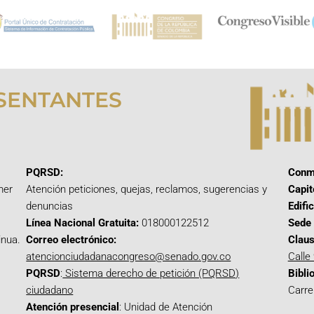
SENTANTES
PQRSD:
Conm
mer
Atención peticiones, quejas, reclamos, sugerencias y
Capit
denuncias
Edifi
Línea Nacional Gratuita:
018000122512
Sede 
inua.
Correo electrónico:
Claus
atencionciudadanacongreso@senado.gov.co
Calle
PQRSD
:
Sistema derecho de petición (PQRSD)
Bibli
ciudadano
Carre
Atención presencial
: Unidad de Atención