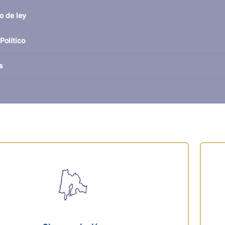
o de ley
Político
s