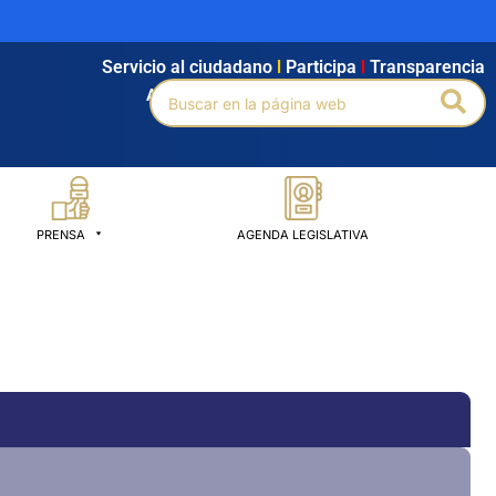
Servicio al ciudadano
l
Participa
l
Transparencia
Buscar
Bus
Agendamiento
l
Intranet
l
Búsqueda avanzada
por:
PRENSA
AGENDA LEGISLATIVA