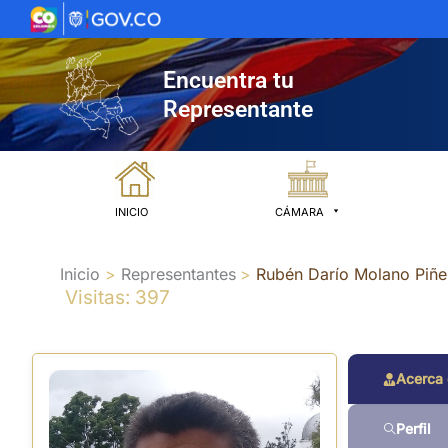
Ir
al
contenido
Encuentra tu
Representante
INICIO
CÁMARA
Inicio
Representantes
Rubén Darío Molano Piñe
Visitas: 397
Acerca
Perfil