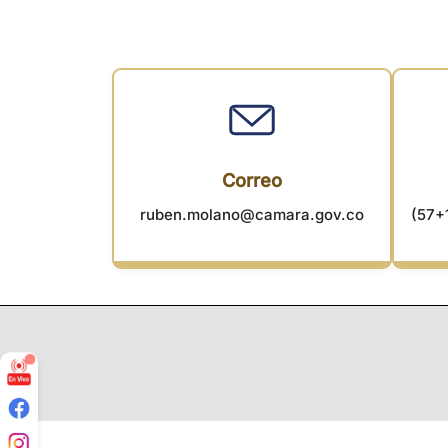
Correo
ruben.molano@camara.gov.co
(57+