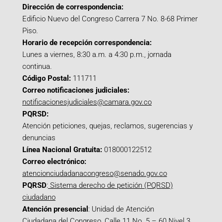
Dirección de correspondencia:
Edificio Nuevo del Congreso Carrera 7 No. 8-68 Primer
Piso.
Horario de recepción correspondencia:
Lunes a viernes, 8:30 a.m. a 4:30 p.m., jornada
continua.
Código Postal:
111711
Correo notificaciones judiciales:
notificacionesjudiciales@camara.gov.co
PQRSD:
Atención peticiones, quejas, reclamos, sugerencias y
denuncias
Línea Nacional Gratuita:
018000122512
Correo electrónico:
atencionciudadanacongreso@senado.gov.co
PQRSD
:
Sistema derecho de petición (PQRSD)
ciudadano
Atención presencial
: Unidad de Atención
Ciudadana del Congreso, Calle 11 No. 5 – 60 Nivel 3