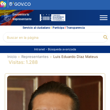
Ir
al
contenido
Encuentra tu
Representante
Servicio al ciudadano
l
Participa
l
Transparencia
Buscar
Bu
por:
Intranet
-
Búsqueda avanzada
Inicio
Representantes
Luis Eduardo Díaz Mateus
Visitas: 1.288