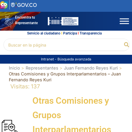
Ir
al
contenido
Encuentra tu
Representante
Servicio al ciudadano
l
Participa
l
Transparencia
Buscar
Bu
por:
Intranet
-
Búsqueda avanzada
Inicio
Representantes
Juan Fernando Reyes Kuri
Otras Comisiones y Grupos Interparlamentarios – Juan
Fernando Reyes Kuri
Visitas: 137
Otras Comisiones y
Grupos
Interparlamentarios