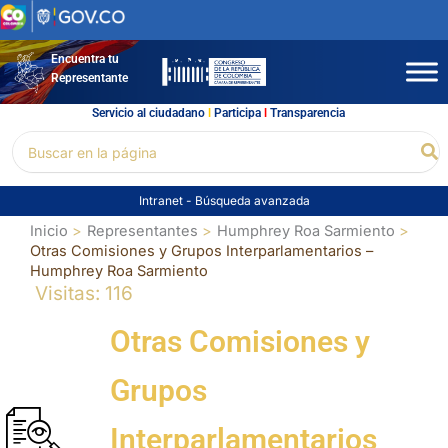
Ir
al
contenido
Encuentra tu
Representante
Servicio al ciudadano
l
Participa
l
Transparencia
Buscar
Bu
por:
Intranet
-
Búsqueda avanzada
Inicio
Representantes
Humphrey Roa Sarmiento
Otras Comisiones y Grupos Interparlamentarios –
Humphrey Roa Sarmiento
Visitas: 116
Otras Comisiones y
Grupos
Interparlamentarios