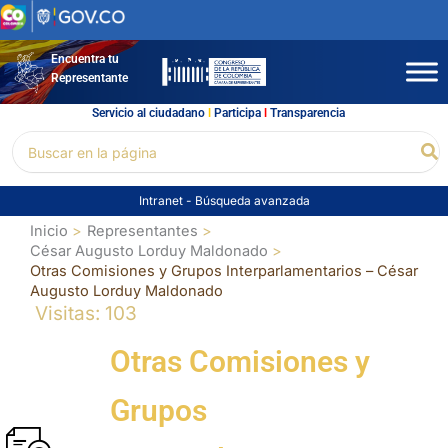
Ir
al
contenido
Encuentra tu
Representante
Servicio al ciudadano
l
Participa
l
Transparencia
Buscar
Bu
por:
Intranet
-
Búsqueda avanzada
Inicio
Representantes
César Augusto Lorduy Maldonado
Otras Comisiones y Grupos Interparlamentarios – César
Augusto Lorduy Maldonado
Visitas: 103
Otras Comisiones y
Grupos