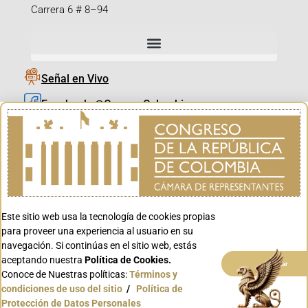
Carrera 6 # 8–94
Señal en Vivo
Facebook_@CamaraColombia
Instagram_@CamaraColombia
X_@CamaraColombia
Youtube_@CamaraColombia
Tiktok_@CamaraColombia
Este sitio web usa la tecnología de cookies propias
Youtube_@CanalCongreso
para proveer una experiencia al usuario en su
navegación. Si continúas en el sitio web, estás
aceptando nuestra
Política de Cookies.
Aceptar
Conoce de Nuestras políticas:
Términos y
condiciones de uso del sitio
/
Política de
Conoce GOV.CO
Protección de Datos Personales