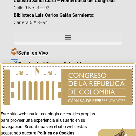
Claustro Santa Clara – Hemeroteca del Congreso:
Calle 9 No. 8 – 92
Biblioteca Luis Carlos Galán Sarmiento:
Carrera 6 # 8–94
Señal en Vivo
Facebook_@CamaraColombia
Instagram_@CamaraColombia
X_@CamaraColombia
Youtube_@CamaraColombia
Tiktok_@CamaraColombia
Este sitio web usa la tecnología de cookies propias
Youtube_@CanalCongreso
para proveer una experiencia al usuario en su
navegación. Si continúas en el sitio web, estás
aceptando nuestra
Política de Cookies.
Aceptar