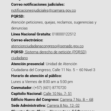
Correo notificaciones judiciales:
notificacionesjudiciales@camara.gov.co
PQRSD:
Atención peticiones, quejas, reclamos, sugerencias y
denuncias
Línea Nacional Gratuita:
018000122512
Correo electrónico:
atencionciudadanacongreso@senado.gov.co
PQRSD
:
Sistema derecho de petición (PQRSD)
ciudadano
Atención presencial
: Unidad de Atención
Ciudadana del Congreso, Calle 11 No. 5 – 60 Nivel 3
Horario de atención al público:
Lunes a Viernes de 8:00 am a 5:00 pm
Conmutador:
(+57) (601) 8770720
Capitolio Nacional:
Calle 10 No. 7- 51
Edificio Nuevo del Congreso:
Carrera 7 No. 8 – 68
Sede Administrativa:
Carrera 8 No. 12- 02