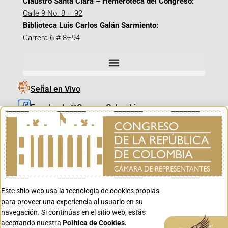
Claustro Santa Clara – Hemeroteca del Congreso:
Calle 9 No. 8 – 92
Biblioteca Luis Carlos Galán Sarmiento:
Carrera 6 # 8–94
Señal en Vivo
Facebook_@CamaraColombia
Instagram_@CamaraColombia
X_@CamaraColombia
Youtube_@CamaraColombia
Tiktok_@CamaraColombia
Este sitio web usa la tecnología de cookies propias
Youtube_@CanalCongreso
para proveer una experiencia al usuario en su
navegación. Si continúas en el sitio web, estás
aceptando nuestra
Política de Cookies.
Aceptar