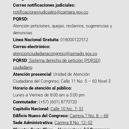
Correo notificaciones judiciales:
notificacionesjudiciales@camara.gov.co
PQRSD:
Atención peticiones, quejas, reclamos, sugerencias y
denuncias
Línea Nacional Gratuita:
018000122512
Correo electrónico:
atencionciudadanacongreso@senado.gov.co
PQRSD
:
Sistema derecho de petición (PQRSD)
ciudadano
Atención presencial
: Unidad de Atención
Ciudadana del Congreso, Calle 11 No. 5 – 60 Nivel 3
Horario de atención al público:
Lunes a Viernes de 8:00 am a 5:00 pm
Conmutador:
(+57) (601) 8770720
Capitolio Nacional:
Calle 10 No. 7- 51
Edificio Nuevo del Congreso:
Carrera 7 No. 8 – 68
Sede Administrativa:
Carrera 8 No. 12- 02