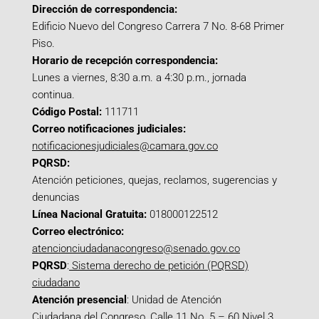
Dirección de correspondencia:
Edificio Nuevo del Congreso Carrera 7 No. 8-68 Primer
Piso.
Horario de recepción correspondencia:
Lunes a viernes, 8:30 a.m. a 4:30 p.m., jornada
continua.
Código Postal:
111711
Correo notificaciones judiciales:
notificacionesjudiciales@camara.gov.co
PQRSD:
Atención peticiones, quejas, reclamos, sugerencias y
denuncias
Línea Nacional Gratuita:
018000122512
Correo electrónico:
atencionciudadanacongreso@senado.gov.co
PQRSD
:
Sistema derecho de petición (PQRSD)
ciudadano
Atención presencial
: Unidad de Atención
Ciudadana del Congreso, Calle 11 No. 5 – 60 Nivel 3