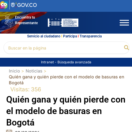
Ir
al
contenido
Encuentra tu
Representante
Servicio al ciudadano
l
Participa
l
Transparencia
Buscar
Bu
por:
Intranet
-
Búsqueda avanzada
Inicio
Noticias
Quién gana y quién pierde con el modelo de basuras en
Bogotá
Visitas: 356
Quién gana y quién pierde con
el modelo de basuras en
Bogotá