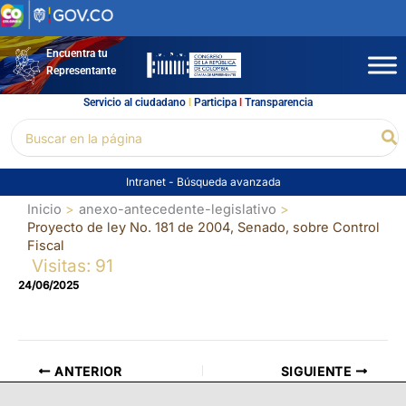
Ir
al
contenido
Encuentra tu
Representante
Servicio al ciudadano
l
Participa
l
Transparencia
Buscar
Bu
por:
Intranet
-
Búsqueda avanzada
Inicio
anexo-antecedente-legislativo
Proyecto de ley No. 181 de 2004, Senado, sobre Control
Fiscal
Visitas: 91
24/06/2025
ANTERIOR
SIGUIENTE