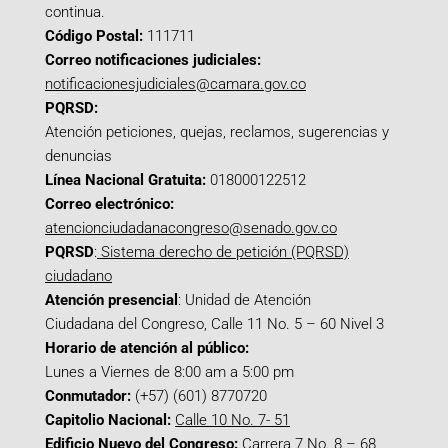
continua.
Código Postal:
111711
Correo notificaciones judiciales:
notificacionesjudiciales@camara.gov.co
PQRSD:
Atención peticiones, quejas, reclamos, sugerencias y
denuncias
Línea Nacional Gratuita:
018000122512
Correo electrónico:
atencionciudadanacongreso@senado.gov.co
PQRSD
:
Sistema derecho de petición (PQRSD)
ciudadano
Atención presencial
: Unidad de Atención
Ciudadana del Congreso, Calle 11 No. 5 – 60 Nivel 3
Horario de atención al público:
Lunes a Viernes de 8:00 am a 5:00 pm
Conmutador:
(+57) (601) 8770720
Capitolio Nacional:
Calle 10 No. 7- 51
Edificio Nuevo del Congreso:
Carrera 7 No. 8 – 68